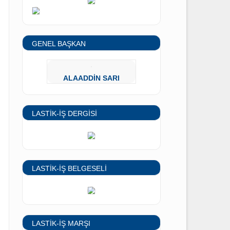
SENDİKAMIZA ÜYE OL
 arası
GENEL BAŞKAN
rı 35X50
eye
gileri
ALAADDİN SARI
LASTİK-İŞ DERGİSİ
LET’’
olarak
LASTİK-İŞ BELGESELİ
be, işyeri ve