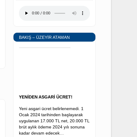
iresine
LASTİK-İŞ MARŞI
ve
la,
kan
BAKIŞ – ÜZEYİR ATAMAN
arı
YENİDEN ASGARİ ÜCRET!