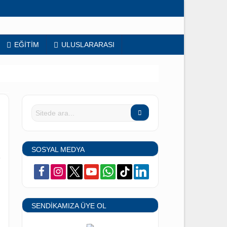
NME
EĞİTİM
ULUSLARARASI
SOSYAL MEDYA
facebook
instagram
x
youtube
whatsapp
tiktok
linkedin
MALARIN
nda