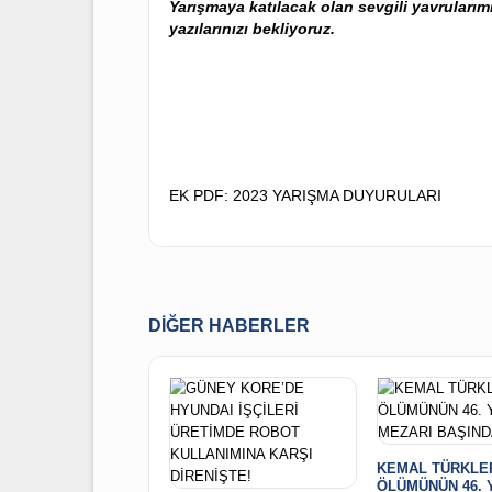
En geç
14 Nisan 2023 Cuma gününe
k
iletilmesi gerekmektedir.
Yarışmaya katılacak olan sevgili yavru
yazılarınızı bekliyoruz.
EK PDF:
2023 YARIŞMA DUYURULARI
DIĞER HABERLER