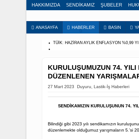
HAKKIMIZDA
SENDİKAMIZ
ŞUBELER
H
ANASAYFA
HABERLER
BASIN
TÜİK: HAZİRAN AYLIK ENFLASYON
%0
DİSK-AR: GENİŞ TANIMLI İŞSİZLİK 1
KURULUŞUMUZUN 74. Y
DİSK-AR: GENİŞ TANIMLI İŞSİZLİK O
DÜZENLENEN YARIŞM
DİSK-AR: GENİŞ TANIMLI KADIN İŞSİ
27 Mart 2023
Duyuru
,
Lastik-İş Haberl
SENDİKAMIZIN KURULUŞUNUN 7
Bilindiği gibi 2023 yılı sendikamızın ku