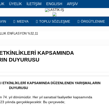
UKUK
ÜYELİK
İLETİŞİM
ENGLISH
ARŞİV
YAYIN
MEDYA
TOPLU SÖZLEŞME
ÖRGÜTLE
,99 YILLIK
ENFLASYON %32,11
2,6 MİLYON
ILI ETKİNLİKLERİ KAPSAMINDA
RANI %31
ALARIN DUYURUSU
ZLİK ORANI %40,8
eri
4. YILI ETKİNLİKLERİ KAPSAMINDA DÜZENLENEN YARIŞ
DUYURUSU
ruluşunun 74. yıl dönümüdür. Her yıl sanatsal faaliyetler kapsamı