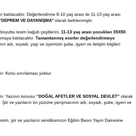
’si 2023 yılında gerçekleşecektir. Bu çerçevede;
ocukları katılacaktır. Değerlendirme 8-10 yaş arası ile 11-13 yaş
r. Konu
‘’DEPREM VE DAYANIŞMA’’
olarak belirlenmiştir.
ı 25X35
boyutta resim kağıdı çeşitlerini,
11-13 yaş arası çocukla
rak yarışmaya katılacaktır.
Tamamlanmış eserler değerlendirm
macının adı, soyadı, yaşı ve üyemizin şube, işyeri ve iletişim bil
aktadır. Konu sınırlaması yoktur.
maktadır. Yazının konusu
‘’DOĞAL AFETLER VE SOSYAL DEV
 olabilir. Şiir ve yazıların ön yüzüne yarışmacının adı, soyadı, şu