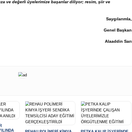
adar resim, şiir ve yazıların sendikamızın Eğitim Basın Yayın Da
larımıza ve değerli üyelerimize başarılar diliyor; resim, şiir 
Saygılarım
Genel Baş
Alaaddin S