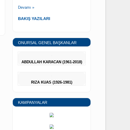
Yeni asgari ücret belirlenemedi. 1
Ocak 2024 tarihinden başlayarak
uygulanan 17.000 TL net, 20.000 TL
brüt aylık ödeme 2024 yılı sonuna
kadar devam edecek…
 İŞYERİNDE
ELERİMİZLE
Devamı »
 EĞİTİMİ
026
BAKIŞ YAZILARI
ONURSAL GENEL BAŞKANLAR
ABDULLAH KARACAN (1961-2018)