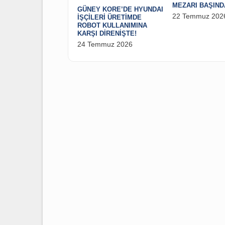
KEMAL T
ÖLÜMÜNÜN
MEZARI B
GÜNEY KORE’DE HYUNDAI
22 Temm
İŞÇİLERİ ÜRETİMDE
ROBOT KULLANIMINA
KARŞI DİRENİŞTE!
24 Temmuz 2026