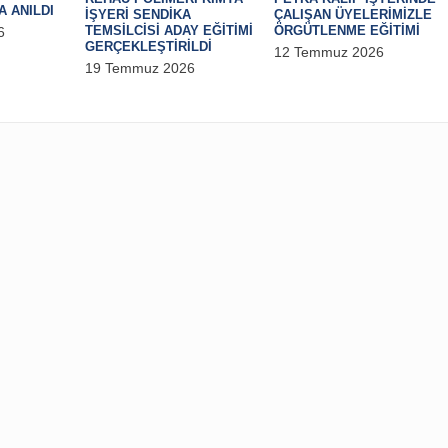
ÜRKLER
 46. YILINDA
REHAU POLİMERİ KİMYA
PETKA KALIP
AŞINDA ANILDI
İŞYERİ SENDİKA
ÇALIŞAN ÜY
TEMSİLCİSİ ADAY EĞİTİMİ
ÖRGÜTLENME
uz 2026
GERÇEKLEŞTİRİLDİ
12 Temmuz 2
19 Temmuz 2026