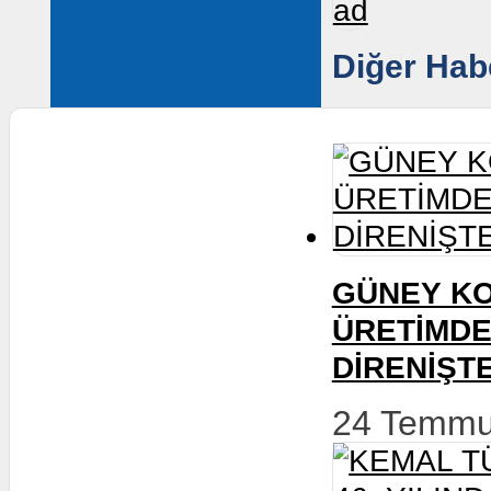
ziyaret
Kocaeli
üzerine
Sakarya
İstanbul
Gebze
İzmir
Collective Agreement
Diğer 
Signed Agreements
Agreements Under Negotiation
Agreements Awaiting Certification
Organization
Enterprises On Trial
Enterprises Ongoing Organization
Education
GÜNEY 