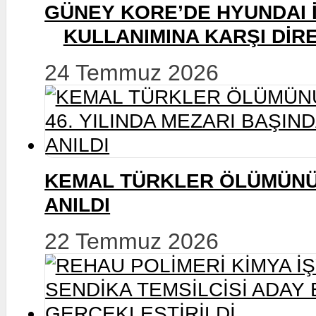
İşyerleri
Örgütlenme Çalışmaları Devam
Eden İşyerleri
Diğer Haberler
Yapılan Eğitimler
Eğitim Programları
Uluslararası İlişkiler
Uluslararası Eğitimler
GÜNEY KORE’DE HYUNDA
KULLANIMINA KARŞI D
24 Temmuz 2026