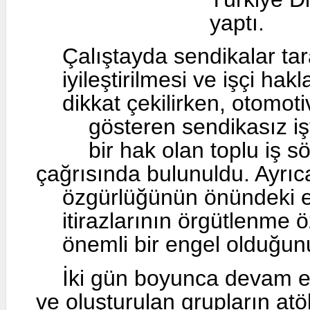
International Relations
Çalışta
News
Sendik
Contact
Özkan,
ARŞİV
Progra
Lastik-İş Haberleri
Türkiye Haberleri
Türkiy
Dünya Haberleri
Haber Arşivi
yaptı.
Çalıştayda sendikalar 
Basında Lastik-İş
Gazete Haberleri
iyileştirilmesi ve işçi 
Köşe Yazıları
Basın Açıklamaları
dikkat çekilirken, otom
gösteren sendikasız
Araştırma
bir hak olan toplu 
Broşür