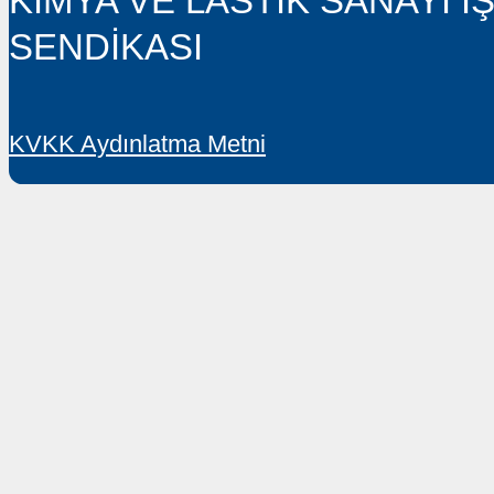
Web:
www.lastik-is.org.tr
is@lastik-is.org.tr
© 1949–2026 LASTİK-İŞ •
KİMYA VE LASTİK SANAYİ 
SENDİKASI
KVKK Aydınlatma Metni