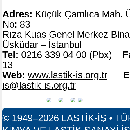
19 Temmuz 2026
PETKA KALIP İŞYERİND
Adres:
Küçük Çamlıca Mah. 
ÖRGÜTLENME EĞİTİMİ
No: 83
12 Temmuz 2026
Rıza Kuas Genel Merkez Bi
Üsküdar – İstanbul
Tel:
0216 339 04 00 (Pbx)
13