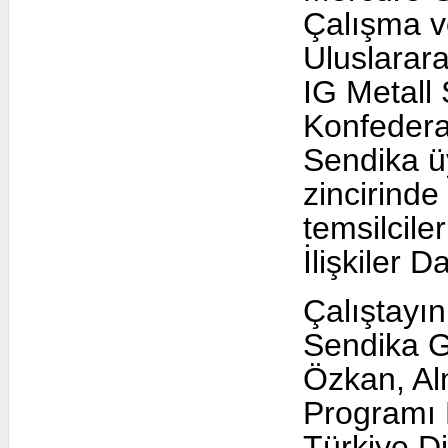
Haklar
Kocaeli
tarihle
Sakarya
İstanbul
Türk M
Gebze
Mercur
İzmir
Çalışm
Collective Agreement
Ulusla
Signed Agreements
IG Met
Agreements Under Negotiation
Konfed
Agreements Awaiting Certification
Sendika
Organization
Enterprises On Trial
zinciri
Enterprises Ongoing Organization
temsilc
Education
İlişkil